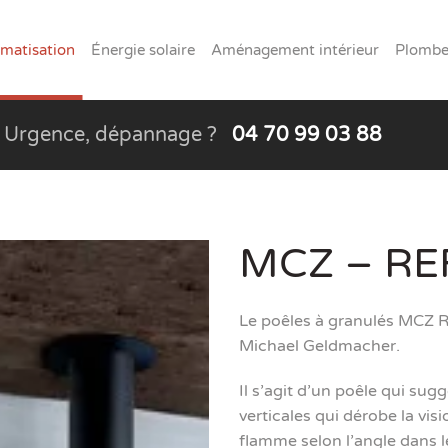
imatisation
Énergie solaire
Aménagement intérieur
Plomber
Urgence, dépannage ?
04 70 99 03 88
MCZ – RE
Le poêles à granulés MCZ Re
Michael Geldmacher.
Il s’agit d’un poêle qui su
verticales qui dérobe la vis
flamme selon l’angle dans l