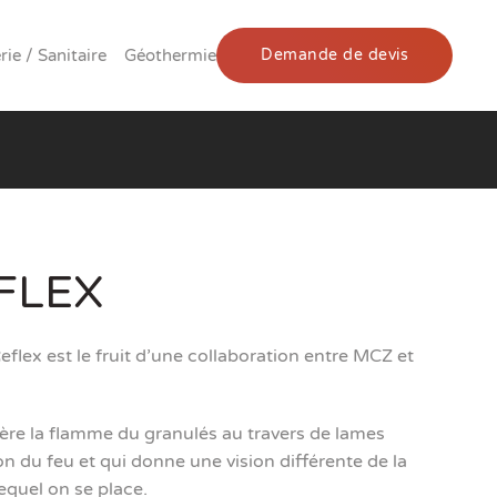
ie / Sanitaire
Géothermie
Demande de devis
FLEX
flex est le fruit d’une collaboration entre MCZ et
ggère la flamme du granulés au travers de lames
ion du feu et qui donne une vision différente de la
equel on se place.