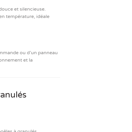
douce et silencieuse.
n température, idéale
commande ou d’un panneau
ionnement et la
ranulés
oêles à granulés