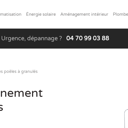
imatisation
Énergie solaire
Aménagement intérieur
Plomber
Urgence, dépannage ?
04 70 99 03 88
es poêles à granulés
onnement
s